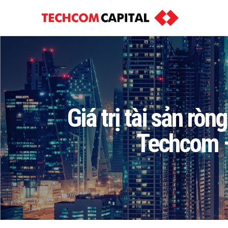
Giá trị tài sản rò
Techcom –