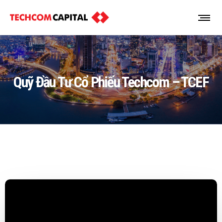
Quỹ Đầu Tư Cổ Phiếu Techcom – TCEF