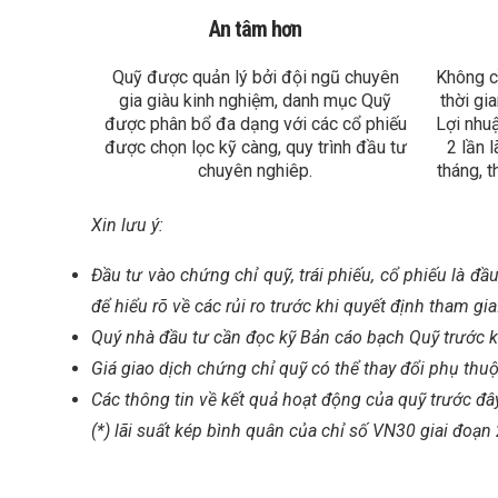
An tâm hơn
Quỹ được quản lý bởi đội ngũ chuyên
Không cầ
gia giàu kinh nghiệm, danh mục Quỹ
thời gi
được phân bổ đa dạng với các cổ phiếu
Lợi nhu
được chọn lọc kỹ càng, quy trình đầu tư
2 lần l
chuyên nghiêp.
tháng, t
Xin lưu ý:
Đầu tư vào chứng chỉ quỹ, trái phiếu, cổ phiếu là đ
để hiểu rõ về các rủi ro trước khi quyết định tham gia
Quý nhà đầu tư cần đọc kỹ Bản cáo bạch Quỹ trước kh
Giá giao dịch chứng chỉ quỹ có thể thay đổi phụ thuộ
Các thông tin về kết quả hoạt động của quỹ trước đâ
(*) lãi suất kép bình quân của chỉ số VN30 giai đoạ