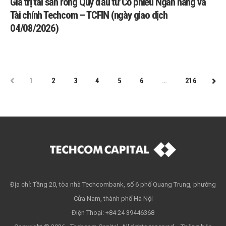
Giá trị tài sản ròng Quỹ đầu tư Cổ phiếu Ngân hàng và
Tài chính Techcom – TCFIN (ngày giao dịch
04/08/2026)
PREV
1
2
3
4
5
6
…
216
NEX
Địa chỉ: Tầng 20, tòa nhà Techcombank, số 6 phố Quang Trung, phường
Cửa Nam, thành phố Hà Nội
Điện Thoại: +84 24 39446368