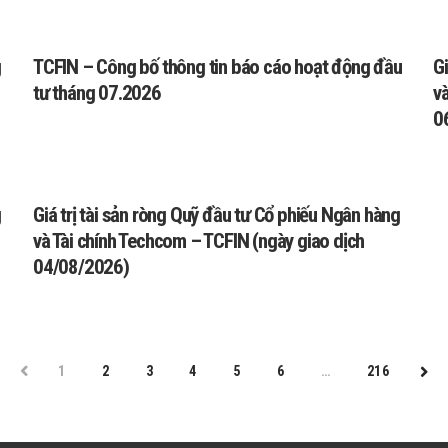
g
TCFIN – Công bố thông tin báo cáo hoạt động đầu
Gi
tư tháng 07.2026
v
0
g
Giá trị tài sản ròng Quỹ đầu tư Cổ phiếu Ngân hàng
và Tài chính Techcom – TCFIN (ngày giao dịch
04/08/2026)
PREV
1
2
3
4
5
6
…
216
NEX