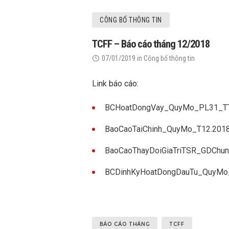
CÔNG BỐ THÔNG TIN
TCFF – Báo cáo tháng 12/2018
07/01/2019
in
Công bố thông tin
Link báo cáo:
BCHoatDongVay_QuyMo_PL31_T
BaoCaoTaiChinh_QuyMo_T12.201
BaoCaoThayDoiGiaTriTSR_GDChu
BCDinhKyHoatDongDauTu_QuyMo
BÁO CÁO THÁNG
TCFF