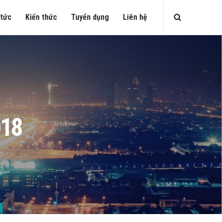
 tức
Kiến thức
Tuyển dụng
Liên hệ
018