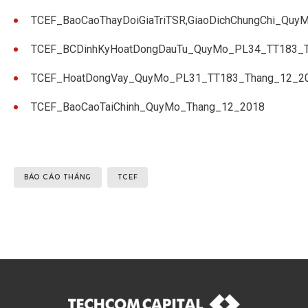
TCEF_BaoCaoThayDoiGiaTriTSR,GiaoDichChungChi_Qu
TCEF_BCDinhKyHoatDongDauTu_QuyMo_PL34_TT183_
TCEF_HoatDongVay_QuyMo_PL31_TT183_Thang_12_2
TCEF_BaoCaoTaiChinh_QuyMo_Thang_12_2018
BÁO CÁO THÁNG
TCEF