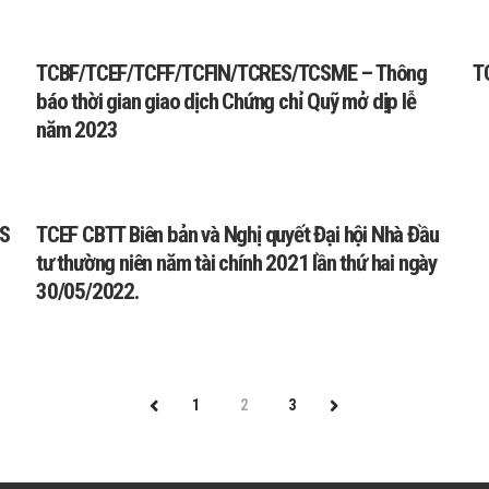
TCBF/TCEF/TCFF/TCFIN/TCRES/TCSME – Thông
T
báo thời gian giao dịch Chứng chỉ Quỹ mở dịp lễ
năm 2023
ES
TCEF CBTT Biên bản và Nghị quyết Đại hội Nhà Đầu
tư thường niên năm tài chính 2021 lần thứ hai ngày
30/05/2022.
1
2
3
PREV
NEXT