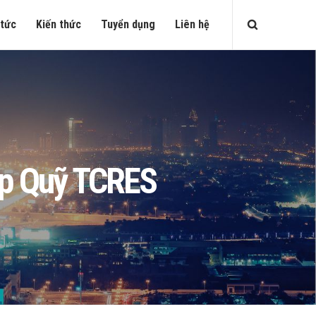
 tức
Kiến thức
Tuyển dụng
Liên hệ
ập Quỹ TCRES