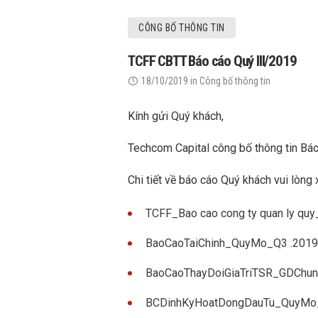
CÔNG BỐ THÔNG TIN
TCFF CBTT Báo cáo Quý III/2019
18/10/2019
in
Công bố thông tin
Kính gửi Quý khách,
Techcom Capital công bố thông tin Báo
Chi tiết về báo cáo Quý khách vui lòng 
TCFF_Bao cao cong ty quan ly q
BaoCaoTaiChinh_QuyMo_Q3 .201
BaoCaoThayDoiGiaTriTSR_GDChu
BCDinhKyHoatDongDauTu_QuyMo