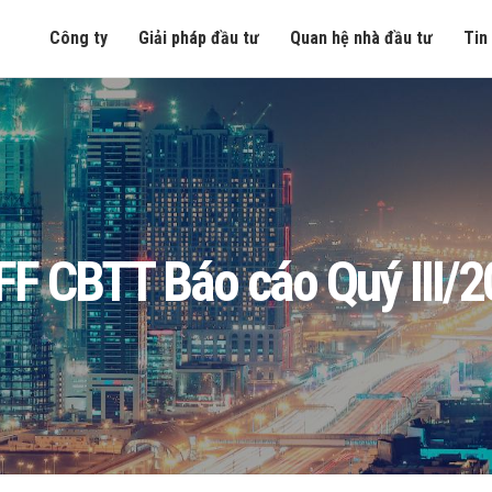
Công ty
Giải pháp đầu tư
Quan hệ nhà đầu tư
Tin
F CBTT Báo cáo Quý III/