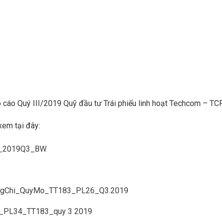
 cáo Quý III/2019 Quỹ đầu tư Trái phiếu linh hoạt Techcom – TC
xem tại đây:
uy_2019Q3_BW
9
ngChi_QuyMo_TT183_PL26_Q3.2019
_PL34_TT183_quy 3 2019