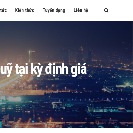
 tức
Kiến thức
Tuyển dụng
Liên hệ
ỹ tại kỳ định giá