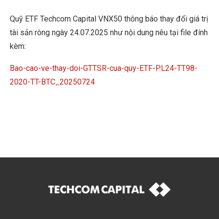
Quỹ ETF Techcom Capital VNX50 thông báo thay đổi giá trị
tài sản ròng ngày 24.07.2025 như nội dung nêu tại file đính
kèm:
Bao-cao-ve-thay-doi-GTTSR-cua-quy-ETF-PL24-TT98-
2020-TT-BTC_20250724