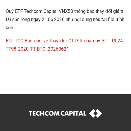
Quỹ ETF Techcom Capital VNX50 thông báo thay đổi giá trị
tài sản ròng ngày 21.06.2026 như nội dung nêu tại file đính
kèm:
ETF TCC Bao-cao-ve-thay-doi-GTTSR-cua-quy-ETF-PL24-
TT98-2020-TT-BTC_20260621