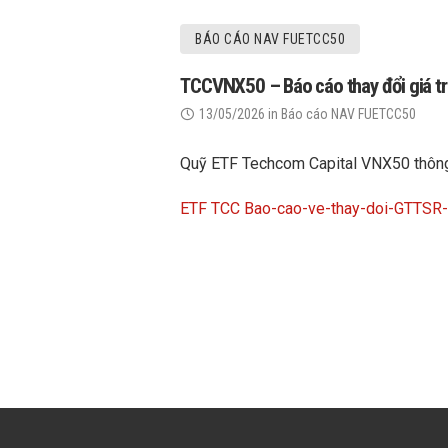
BÁO CÁO NAV FUETCC50
TCCVNX50 – Báo cáo thay đổi giá trị
13/05/2026
in
Báo cáo NAV FUETCC50
Quỹ ETF Techcom Capital VNX50 thông bá
ETF TCC Bao-cao-ve-thay-doi-GTTS