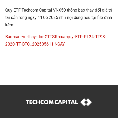
Quỹ ETF Techcom Capital VNX50 thông báo thay đổi giá trị
tài sản ròng ngày 11.06.2025 như nội dung nêu tại file đính
kèm:
Bao-cao-ve-thay-doi-GTTSR-cua-quy-ETF-PL24-TT98-
2020-TT-BTC_202505611 NGAY