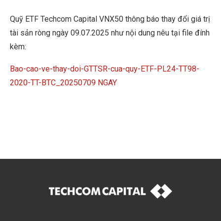
Quỹ ETF Techcom Capital VNX50 thông báo thay đổi giá trị
tài sản ròng ngày 09.07.2025 như nội dung nêu tại file đính
kèm:
Bao-cao-ve-thay-doi-GTTSR-cua-quy-ETF-PL24-TT98-
2020-TT-BTC_20250709 NGAY