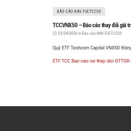
BÁO CÁO NAV FUETCC50
TCCVNX50 – Báo cáo thay đổi giá trị
03/04/2026
in
Báo cáo NAV FUETCC50
Quỹ ETF Techcom Capital VNX50 thông bá
ETF TCC Bao-cao-ve-thay-doi-GTTS