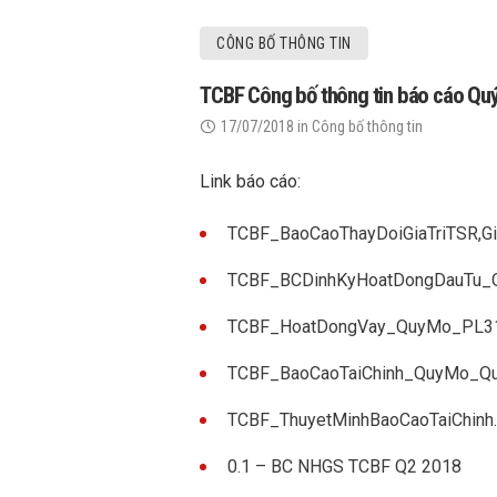
CÔNG BỐ THÔNG TIN
TCBF Công bố thông tin báo cáo Quý
17/07/2018
in
Công bố thông tin
Link báo cáo:
TCBF_BaoCaoThayDoiGiaTriTSR,
TCBF_BCDinhKyHoatDongDauTu
TCBF_HoatDongVay_QuyMo_PL3
TCBF_BaoCaoTaiChinh_QuyMo_Q
TCBF_ThuyetMinhBaoCaoTaiChin
0.1 – BC NHGS TCBF Q2 2018