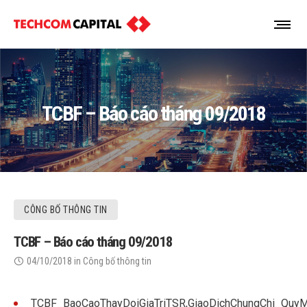
TCBF – Báo cáo tháng 09/2018
CÔNG BỐ THÔNG TIN
TCBF – Báo cáo tháng 09/2018
04/10/2018
in
Công bố thông tin
TCBF_BaoCaoThayDoiGiaTriTSR,GiaoDichChungChi_Qu