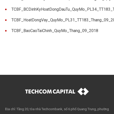
TCBF_BCDinhKyHoatDongDauTu_QuyMo_PL34_TT183_
TCBF_HoatDongVay_QuyMo_PL31_TT183_Thang_09_2
TCBF_BaoCaoTaiChinh_QuyMo_Thang_09_2018
Địa chỉ: Tầng 20, tòa nhà Techcombank, số 6 phố Quang Trung, phường