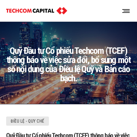
Quỹ Đầu tư Cổ phiếu Techcom (TCEF)
thông báo về việc sửa đổi, bổ sung một
số nội dung của Điều lệ Quỹ và Bản cáo
bạch.
ĐIỀU LỆ - QUY CHẾ
Quỹ Đầu tư Cổ phiếu Techcom (TCEF) thông báo về việc