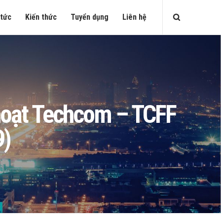
 tức
Kiến thức
Tuyển dụng
Liên hệ
h hoạt Techcom – TCFF
9)