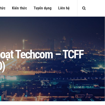
 tức
Kiến thức
Tuyển dụng
Liên hệ
h hoạt Techcom – TCFF
0)