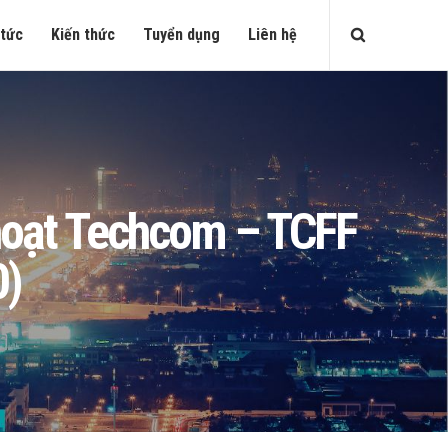
 tức
Kiến thức
Tuyển dụng
Liên hệ
h hoạt Techcom – TCFF
0)