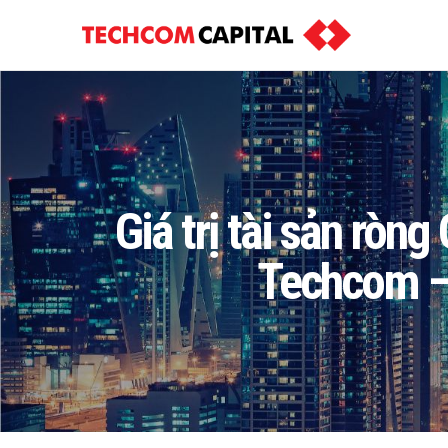
Giá trị tài sản ròn
Techcom –