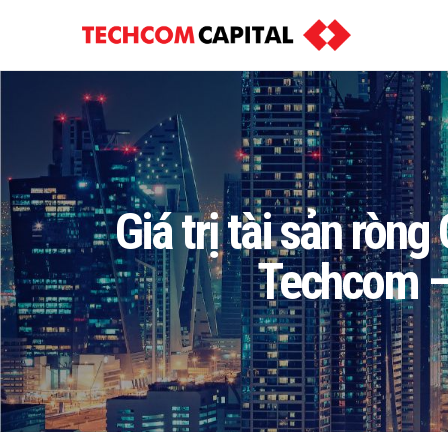
Giá trị tài sản ròn
Techcom –