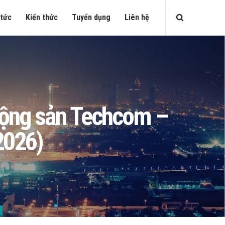
 tức
Kiến thức
Tuyển dụng
Liên hệ
 động sản Techcom –
2026)