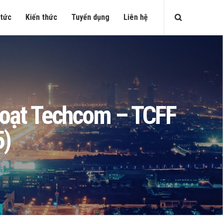
 tức
Kiến thức
Tuyển dụng
Liên hệ
 hoạt Techcom – TCFF
5)