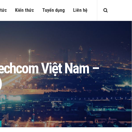
 tức
Kiến thức
Tuyển dụng
Liên hệ
 Techcom Việt Nam –
)