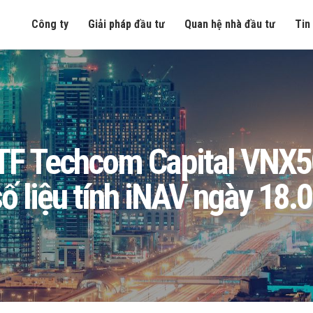
Công ty
Giải pháp đầu tư
Quan hệ nhà đầu tư
Tin
F Techcom Capital VNX50
số liệu tính iNAV ngày 18.