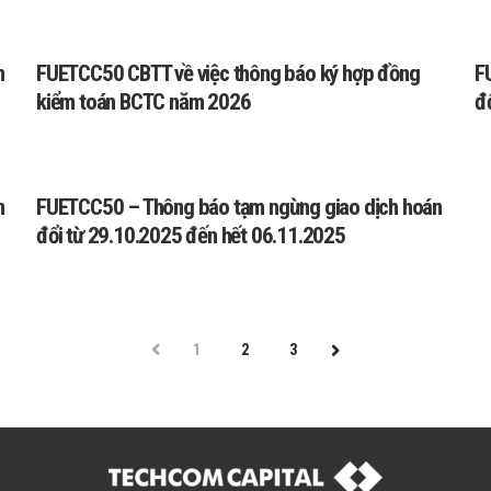
n
FUETCC50 CBTT về việc thông báo ký hợp đồng
F
kiểm toán BCTC năm 2026
đ
n
FUETCC50 – Thông báo tạm ngừng giao dịch hoán
đổi từ 29.10.2025 đến hết 06.11.2025
PREV
1
2
3
NEXT