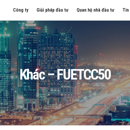
Công ty
Giải pháp đầu tư
Quan hệ nhà đầu tư
Tin
Khác – FUETCC50