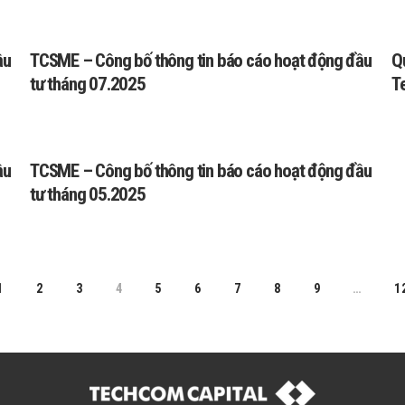
ầu
TCSME – Công bố thông tin báo cáo hoạt động đầu
Q
tư tháng 07.2025
T
ầu
TCSME – Công bố thông tin báo cáo hoạt động đầu
tư tháng 05.2025
1
2
3
4
5
6
7
8
9
…
1
V