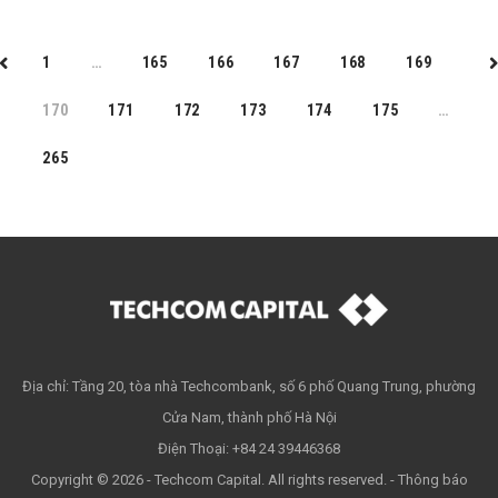
1
…
165
166
167
168
169
PREV
N
170
171
172
173
174
175
…
265
Địa chỉ: Tầng 20, tòa nhà Techcombank, số 6 phố Quang Trung, phường
Cửa Nam, thành phố Hà Nội
Điện Thoại: +84 24 39446368
Copyright © 2026 - Techcom Capital. All rights reserved. -
Thông báo