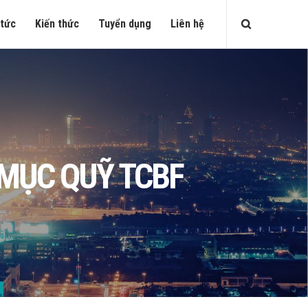
 tức
Kiến thức
Tuyển dụng
Liên hệ
MỤC QUỸ TCBF