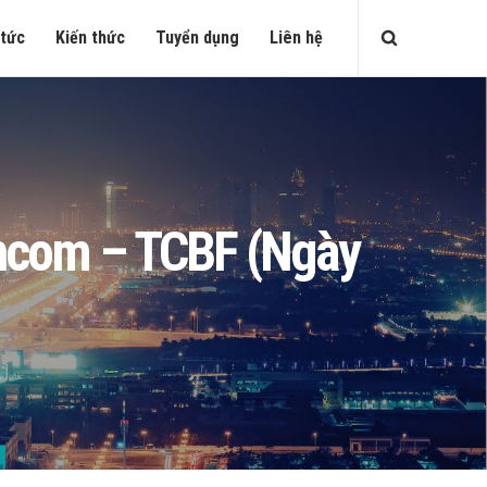
 tức
Kiến thức
Tuyển dụng
Liên hệ
echcom – TCBF (Ngày