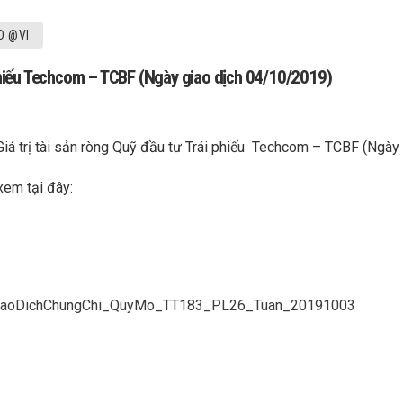
D @VI
i phiếu Techcom – TCBF (Ngày giao dịch 04/10/2019)
Giá trị tài sản ròng Quỹ đầu tư Trái phiếu Techcom – TCBF (Ngà
xem tại đây:
GiaoDichChungChi_QuyMo_TT183_PL26_Tuan_20191003