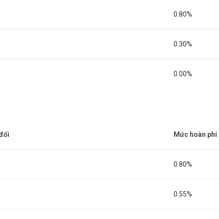
0.80%
0.30%
0.00%
đổi
Mức hoàn phí c
0.80%
0.55%