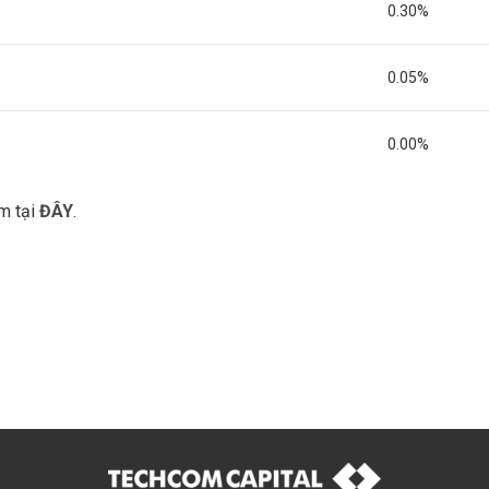
0.30%
0.05%
0.00%
em tại
ĐÂY
.