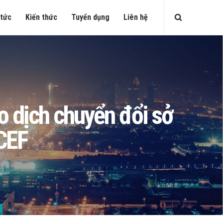
 tức
Kiến thức
Tuyển dụng
Liên hệ
o dịch chuyển đổi sở
CEF