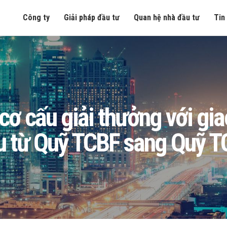
Công ty
Giải pháp đầu tư
Quan hệ nhà đầu tư
Tin
cơ cấu giải thưởng với gia
u từ Quỹ TCBF sang Quỹ T