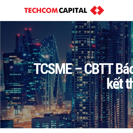
TCSME – CBTT Báo c
kết 