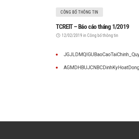
CÔNG BỐ THÔNG TIN
TCREIT – Báo cáo tháng 1/2019
12/02/2019
in
Công bố thông tin
JGJLDMQIGUBaoCaoTaiChinh_Qu
AGMDHBUJCNBCDinhKyHoatDong