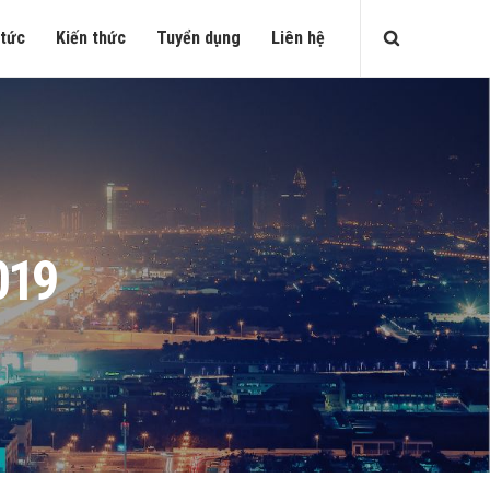
 tức
Kiến thức
Tuyển dụng
Liên hệ
019