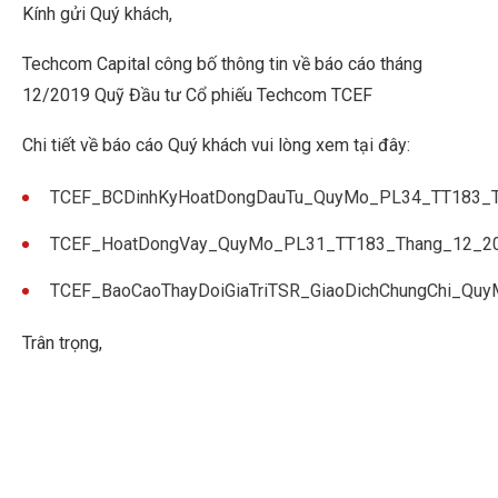
Kính gửi Quý khách,
Techcom Capital công bố thông tin về báo cáo tháng
12/2019 Quỹ Đầu tư Cổ phiếu Techcom TCEF
Chi tiết về báo cáo Quý khách vui lòng xem tại đây:
TCEF_BCDinhKyHoatDongDauTu_QuyMo_PL34_TT183_
TCEF_HoatDongVay_QuyMo_PL31_TT183_Thang_12_2
TCEF_BaoCaoThayDoiGiaTriTSR_GiaoDichChungChi_Q
Trân trọng,