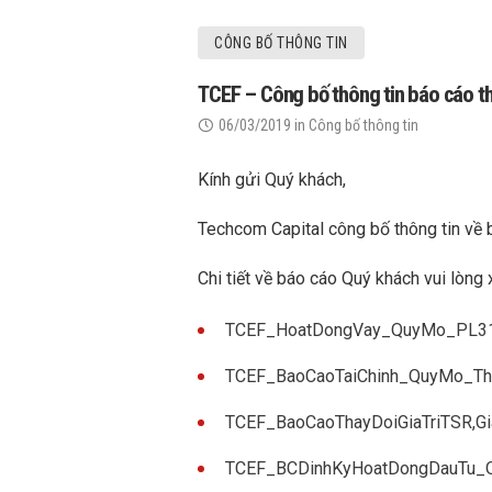
CÔNG BỐ THÔNG TIN
TCEF – Công bố thông tin báo cáo 
06/03/2019
in
Công bố thông tin
Kính gửi Quý khách,
Techcom Capital công bố thông tin v
Chi tiết về báo cáo Quý khách vui lòng 
TCEF_HoatDongVay_QuyMo_PL3
TCEF_BaoCaoTaiChinh_QuyMo_T
TCEF_BaoCaoThayDoiGiaTriTSR,
TCEF_BCDinhKyHoatDongDauTu_