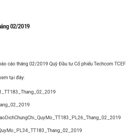
tháng 02/2019
ề báo cáo tháng 02/2019 Quỹ Đầu tư Cổ phiếu Techcom TCEF
xem tại đây:
1_TT183_Thang_02_2019
hang_02_2019
GiaoDichChungChi_QuyMo_TT183_PL26_Thang_02_2019
QuyMo_PL34_TT183_Thang_02_2019