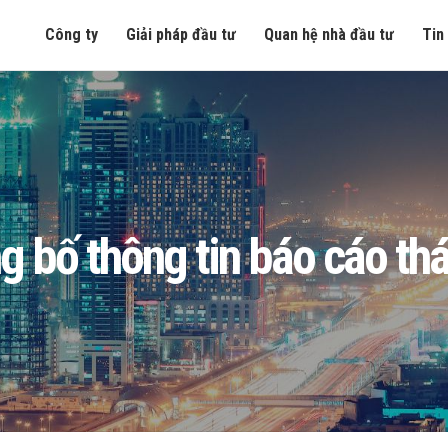
Công ty
Giải pháp đầu tư
Quan hệ nhà đầu tư
Tin
g bố thông tin báo cáo th