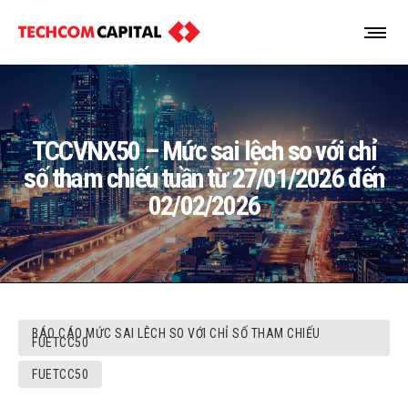
TCCVNX50 – Mức sai lệch so với chỉ
số tham chiếu tuần từ 27/01/2026 đến
02/02/2026
BÁO CÁO MỨC SAI LÊCH SO VỚI CHỈ SỐ THAM CHIẾU
FUETCC50
FUETCC50