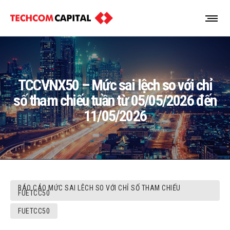
TCCVNX50 – Mức sai lệch so với chỉ
số tham chiếu tuần từ 05/05/2026 đến
11/05/2026
BÁO CÁO MỨC SAI LÊCH SO VỚI CHỈ SỐ THAM CHIẾU
FUETCC50
FUETCC50