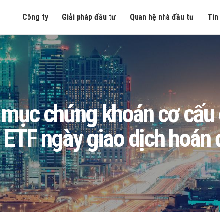
Công ty
Giải pháp đầu tư
Quan hệ nhà đầu tư
Tin
ục chứng khoán cơ cấu để
 ETF ngày giao dịch hoán 