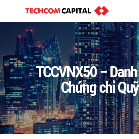
TCCVNX50 – Danh m
Chứng chỉ Quỹ