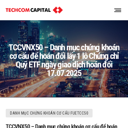
TCCVNX50 – Danh mục chứng khoán
cơ cấu để hoán đổi lấy 1 lô Chứng chỉ
Quỹ ETF ngày giao dịch hoán đổi
17.07.2025
DANH MỤC CHỨNG KHOÁN CƠ CẤU FUETCC50
TCCVNX50 – Danh mục chứng khoán cơ cấu để hoán