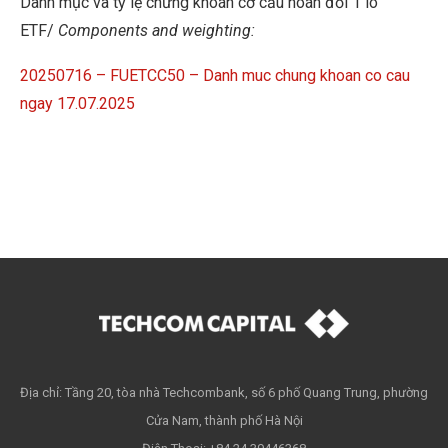
Danh mục và tỷ lệ chứng khoán cơ cấu hoán đổi 1 lô
ETF/
Components and weighting:
20250716 – FUETCC50 – Danh muc chung khoan co cau
ngay 17.07.2025
Địa chỉ: Tầng 20, tòa nhà Techcombank, số 6 phố Quang Trung, phường
Cửa Nam, thành phố Hà Nội