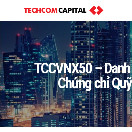
TCCVNX50 – Danh m
Chứng chỉ Quỹ