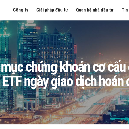
Công ty
Giải pháp đầu tư
Quan hệ nhà đầu tư
Tin
ục chứng khoán cơ cấu để
 ETF ngày giao dịch hoán 