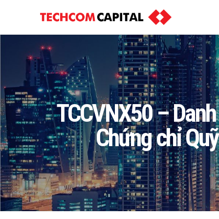
TCCVNX50 – Danh m
Chứng chỉ Quỹ