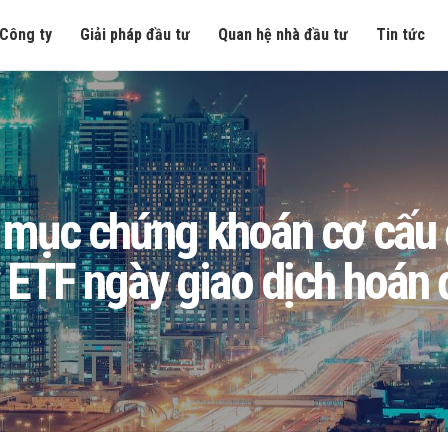
Công ty
Giải pháp đầu tư
Quan hệ nhà đầu tư
Tin tức
ục chứng khoán cơ cấu để
 ETF ngày giao dịch hoán 