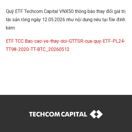
Quỹ ETF Techcom Capital VNX50 thông báo thay đổi giá trị
tài sản ròng ngày 12.05.2026 như nội dung nêu tại file đính
kèm:
ETF TCC Bao-cao-ve-thay-doi-GTTSR-cua-quy-ETF-PL24-
TT98-2020-TT-BTC_20260512