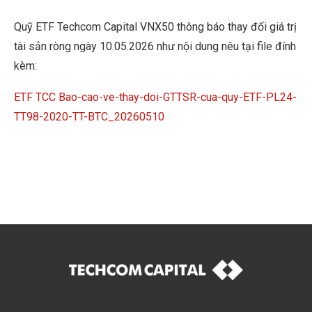
Quỹ ETF Techcom Capital VNX50 thông báo thay đổi giá trị
tài sản ròng ngày 10.05.2026 như nội dung nêu tại file đính
kèm:
ETF TCC Bao-cao-ve-thay-doi-GTTSR-cua-quy-ETF-PL24-
TT98-2020-TT-BTC_20260510