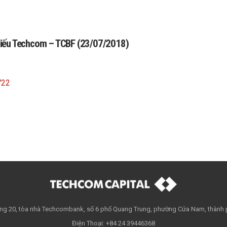
i phiếu Techcom – TCBF (23/07/2018)
722
Tầng 20, tòa nhà Techcombank, số 6 phố Quang Trung, phường Cửa Nam, thành 
Điện Thoại: +84 24 39446368