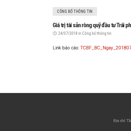
CÔNG BỐ THÔNG TIN
Giá trị tài sản ròng quỹ đầu tư Trá
24/07/2018
in
Công bố thông tin
Link báo cáo:
TCBF_BC_Ngay_20180
Địa chỉ: 