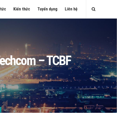
 tức
Kiến thức
Tuyển dụng
Liên hệ
u Techcom – TCBF