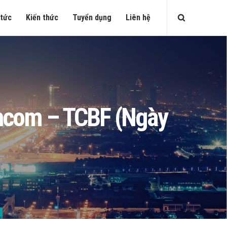
 tức
Kiến thức
Tuyển dụng
Liên hệ
echcom – TCBF (Ngày