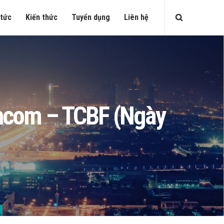
 tức
Kiến thức
Tuyển dụng
Liên hệ
echcom – TCBF (Ngày